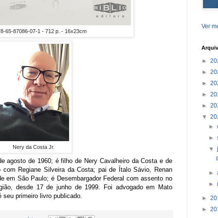
Ver me
8-65-87086-07-1 - 712 p. - 16x23cm
Arqui
►
20
►
20
►
20
►
20
►
20
▼
20
►
►
Nery da Costa Jr.
▼
agosto de 1960; é filho de Nery Cavalheiro da Costa e de
com Regiane Silveira da Costa; pai de Ítalo Sávio, Renan
►
side em São Paulo; é Desembargador Federal com assento no
►
Região, desde 17 de junho de 1999. Foi advogado em Mato
seu primeiro livro publicado.
►
20
►
20