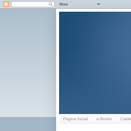
Página Inicial
e-Books
Catál