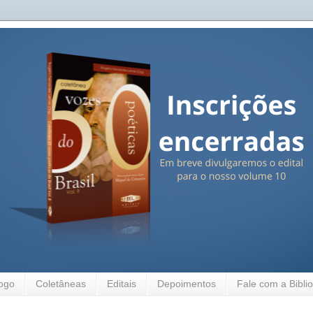
ogo
Coletâneas
Editais
Depoimentos
Fale com a Biblio