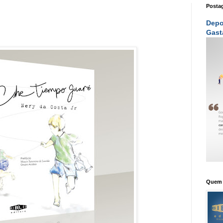
Posta
Depo
Gast
Quem 