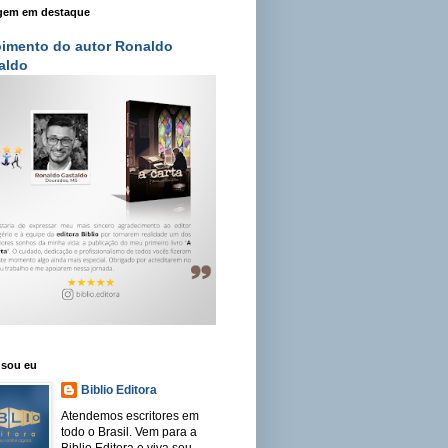
gem em destaque
imento do autor Ronaldo
aldo
sou eu
Biblio Editora
Atendemos escritores em
todo o Brasil. Vem para a
Biblio Editora e viva seu