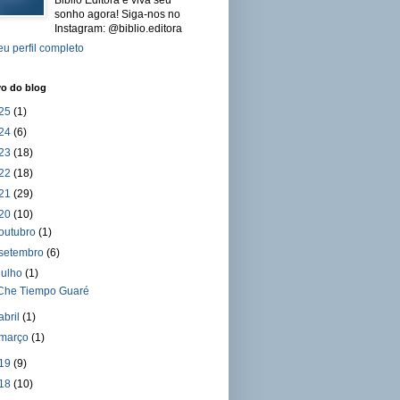
sonho agora! Siga-nos no
Instagram: @biblio.editora
u perfil completo
vo do blog
25
(1)
24
(6)
23
(18)
22
(18)
21
(29)
20
(10)
outubro
(1)
setembro
(6)
julho
(1)
Che Tiempo Guaré
abril
(1)
março
(1)
19
(9)
18
(10)